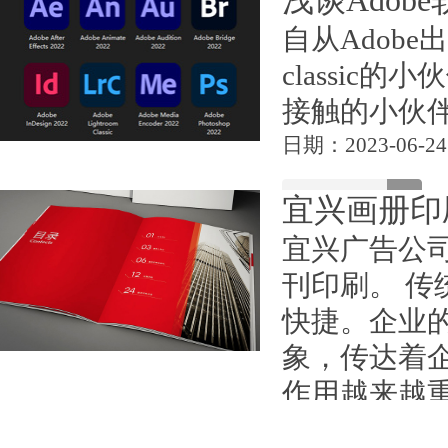
浅谈​Adob
自从Adobe出
classic
接触的小伙伴
日期：2023-06-24
宜兴画册印
宜兴广告公
刊印刷。 
快捷。企业
象，传达着
作用越来越
成的，还有采