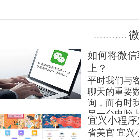
日期：2022-09-28
如何将微信
上？
平时我们与
聊天的重要
询，而有时
另一台电脑上.
宜兴小程序
日期：2023-01-16
省美官 宜兴