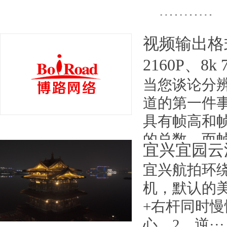
视频输出格式的
2160P、8k
当您谈论分
道的第一件
具有帧高和
的总数，而帧
宜兴宜园云
日期：2024-07-29
宜兴航拍环
机，默认的
+右杆同时
心。2、逆···