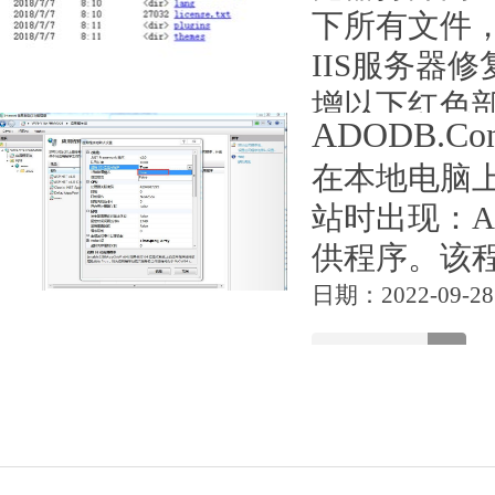
下所有文件
IIS服务器修
增以下红色部
ADODB.Co
version="1.0
在本地电脑上
日期：2024-07-22
站时出现：ADOD
供程序。该程
日期：2022-09-28