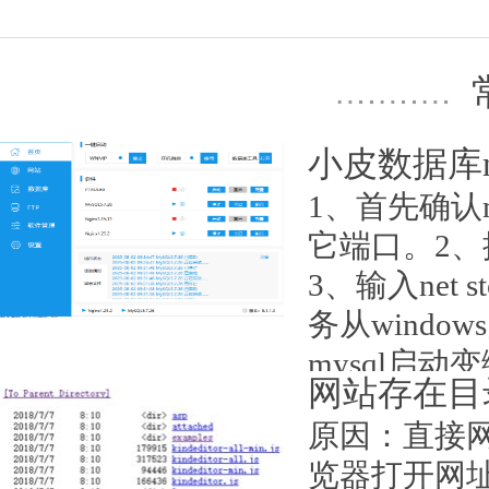
小皮数据库m
1、首先确认
它端口。2、
3、输入net s
务从wind
mysql启动
网站存在目
日期：2025-08-02
原因：直接
览器打开网址：w