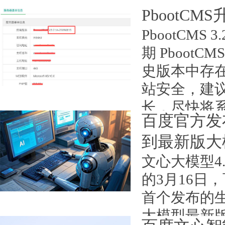
PbootCM
PbootCMS
期 Pboot
史版本中存
站安全，建议正
长，尽快将系
百度官方发
和新手用户，介绍
到最新版大模
日期：2026-06-22
文心大模型4
的3月16日
首个发布的生
大模型最新版