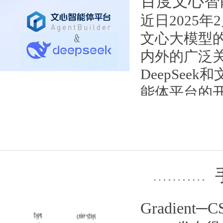
百度文心智能
大幅提升，且
近日2025年
日期：2025-02-28
文心大模型
内外的广泛
DeepSe
能体平台的开
模型来创建
有限公司AI助手
日期：2025-02-20
Gradient─