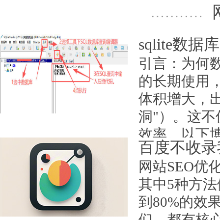
sqlite数
引言：为何数
的长期使用
体积增大，
洞"）。这
效率。以下
百度不收录
实现数据库
网站SEO优
一、SQ...
其中5种方
日期：2026-01-24
到80%的
们，都有核心权